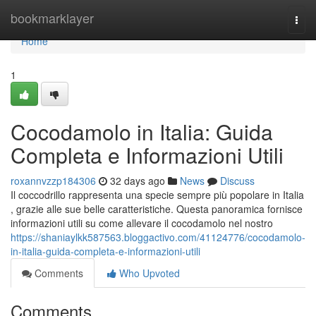
Home
bookmarklayer
Togg
navi
Home
1
Cocodamolo in Italia: Guida
Completa e Informazioni Utili
roxannvzzp184306
32 days ago
News
Discuss
Il coccodrillo rappresenta una specie sempre più popolare in Italia
, grazie alle sue belle caratteristiche. Questa panoramica fornisce
informazioni utili su come allevare il cocodamolo nel nostro
https://shaniaylkk587563.bloggactivo.com/41124776/cocodamolo-
in-italia-guida-completa-e-informazioni-utili
Comments
Who Upvoted
Comments