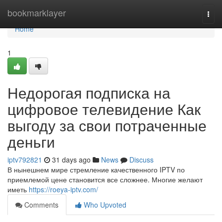
Home
bookmarklayer
Togg
navi
Home
1
Недорогая подписка на
цифровое телевидение Как
выгоду за свои потраченные
деньги
iptv792821
31 days ago
News
Discuss
В нынешнем мире стремление качественного IPTV по
приемлемой цене становится все сложнее. Многие желают
иметь
https://roeya-iptv.com/
Comments
Who Upvoted