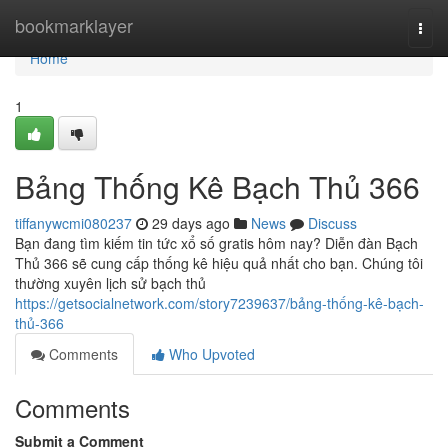
Home
bookmarklayer
Togg
navi
Home
1
Bảng Thống Kê Bạch Thủ 366
tiffanywcmi080237
29 days ago
News
Discuss
Bạn đang tìm kiếm tin tức xổ số gratis hôm nay? Diễn đàn Bạch
Thủ 366 sẽ cung cấp thống kê hiệu quả nhất cho bạn. Chúng tôi
thường xuyên lịch sử bạch thủ
https://getsocialnetwork.com/story7239637/bảng-thống-kê-bạch-
thủ-366
Comments
Who Upvoted
Comments
Submit a Comment