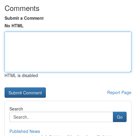
Comments
Submit a Comment
No HTML
HTML is disabled
Report Page
Search
Go
Published News