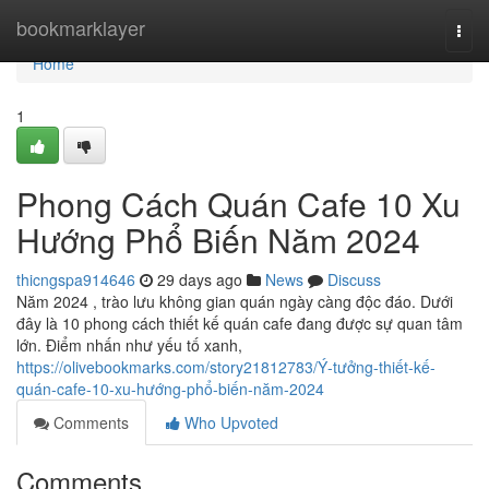
Home
bookmarklayer
Togg
navi
Home
1
Phong Cách Quán Cafe 10 Xu
Hướng Phổ Biến Năm 2024
thicngspa914646
29 days ago
News
Discuss
Năm 2024 , trào lưu không gian quán ngày càng độc đáo. Dưới
đây là 10 phong cách thiết kế quán cafe đang được sự quan tâm
lớn. Điểm nhấn như yếu tố xanh,
https://olivebookmarks.com/story21812783/Ý-tưởng-thiết-kế-
quán-cafe-10-xu-hướng-phổ-biến-năm-2024
Comments
Who Upvoted
Comments