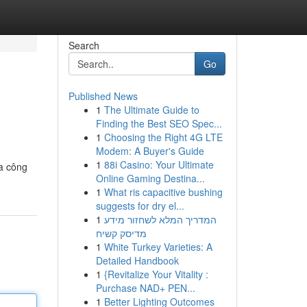
Search
Go
Published News
1
The Ultimate Guide to
Finding the Best SEO Spec...
1
Choosing the Right 4G LTE
Modem: A Buyer's Guide
1
88i Casino: Your Ultimate
a công
Online Gaming Destina...
1
What ris capacitive bushing
suggests for dry el...
1
המדריך המלא לשחזור מידע
מדיסק קשיח
1
White Turkey Varieties: A
Detailed Handbook
1
{Revitalize Your Vitality :
Purchase NAD+ PEN...
1
Better Lighting Outcomes