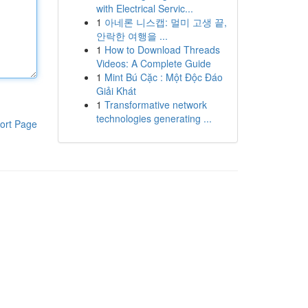
with Electrical Servic...
1
아네론 니스캡: 멀미 고생 끝,
안락한 여행을 ...
1
How to Download Threads
Videos: A Complete Guide
1
Mint Bú Cặc : Một Độc Đáo
Giải Khát
1
Transformative network
technologies generating ...
ort Page