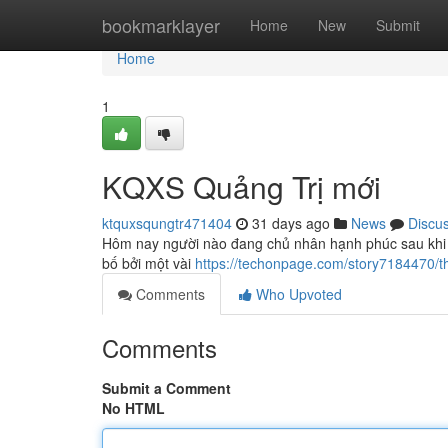
Home
bookmarklayer
Home
New
Submit
Home
1
KQXS Quảng Trị mới
ktquxsqungtr471404
31 days ago
News
Discu
Hôm nay người nào đang chủ nhân hạnh phúc sau khi 
bố bởi một vài
https://techonpage.com/story7184470/th
Comments
Who Upvoted
Comments
Submit a Comment
No HTML