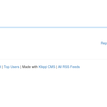
Rep
d
|
Top Users
| Made with
Kliqqi CMS
|
All RSS Feeds