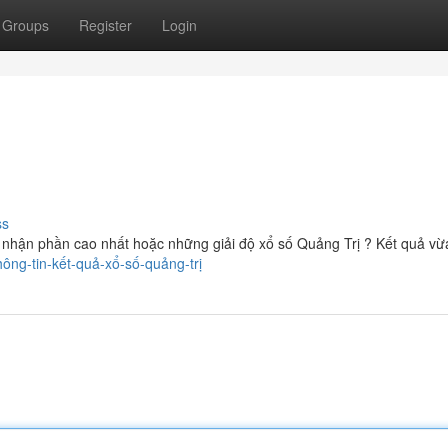
Groups
Register
Login
ss
nhận phần cao nhất hoặc những giải độ xổ số Quảng Trị ? Kết quả vừ
ông-tin-kết-quả-xổ-số-quảng-trị