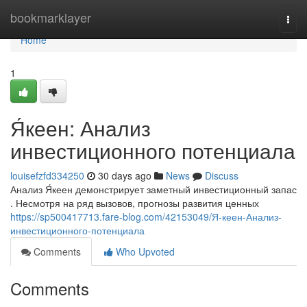
Home
bookmarklayer
Togg
navi
Home
1
Я́кеен: Анализ
инвестиционного потенциала
louisefzfd334250
30 days ago
News
Discuss
Анализ Я́кеен демонстрирует заметный инвестиционный запас
. Несмотря на ряд вызовов, прогнозы развития ценных
https://sp500417713.fare-blog.com/42153049/Я-кеен-Анализ-
инвестиционного-потенциала
Comments
Who Upvoted
Comments