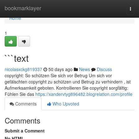
Home
bookmarklayer
Togg
navi
Home
1
```text
nicolasxckg819337
50 days ago
News
Discuss
copyright: So schützen Sie sich vor Betrug Um sich vor
gefälschten copyright zu schützen und Betrug zu verhindern , ist
Aufmerksamkeit geboten. Kontrollieren Sie copyright sorgfältig:
Fühlen Sie das
https://xandervtyg896482.blogrelation.com/profile
Comments
Who Upvoted
Comments
Submit a Comment
No HTML