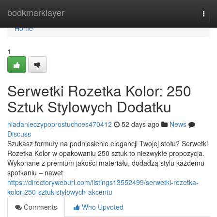
Home
bookmarklayer
Togg
navi
Home
1
Serwetki Rozetka Kolor: 250
Sztuk Stylowych Dodatku
niadanieczypoprostuchces470412
52 days ago
News
Discuss
Szukasz formuły na podniesienie elegancji Twojej stołu? Serwetki
Rozetka Kolor w opakowaniu 250 sztuk to niezwykłe propozycja.
Wykonane z premium jakości materiału, dodadzą stylu każdemu
spotkaniu – nawet
https://directoryweburl.com/listings13552499/serwetki-rozetka-
kolor-250-sztuk-stylowych-akcentu
Comments
Who Upvoted