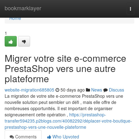
Home
bookmarklayer
Togg
navi
Home
1
Migrer votre site e-commerce
PrestaShop vers une autre
plateforme
website-migration685805
50 days ago
News
Discuss
La migration de votre site e-commerce PrestaShop vers une
nouvelle solution peut sembler un défi , mais elle offre de
nombreuses opportunités. Il est important de organiser
soigneusement cette opération ,
https://prestashop-
transfer594235.p2blogs.com/40082292/déplacer-votre-boutique-
prestashop-vers-une-nouvelle-plateforme
Comments
Who Upvoted