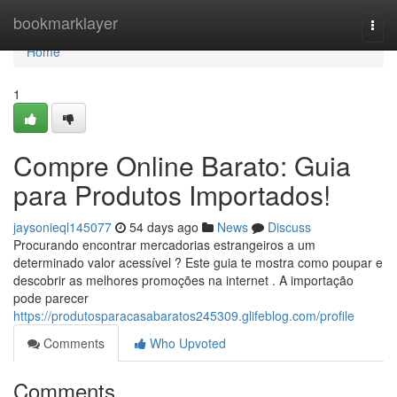
Home
bookmarklayer
Togg
navi
Home
1
Compre Online Barato: Guia
para Produtos Importados!
jaysonieql145077
54 days ago
News
Discuss
Procurando encontrar mercadorias estrangeiros a um
determinado valor acessível ? Este guia te mostra como poupar e
descobrir as melhores promoções na internet . A importação
pode parecer
https://produtosparacasabaratos245309.glifeblog.com/profile
Comments
Who Upvoted
Comments