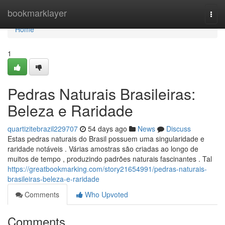
Home
bookmarklayer
Togg
navi
Home
1
Pedras Naturais Brasileiras:
Beleza e Raridade
quartizitebrazil229707
54 days ago
News
Discuss
Estas pedras naturais do Brasil possuem uma singularidade e
raridade notáveis . Várias amostras são criadas ao longo de
muitos de tempo , produzindo padrões naturais fascinantes . Tal
https://greatbookmarking.com/story21654991/pedras-naturais-
brasileiras-beleza-e-raridade
Comments
Who Upvoted
Comments