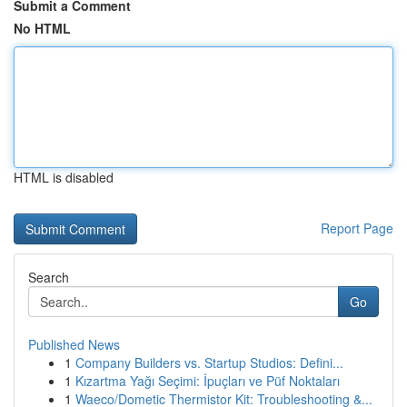
Submit a Comment
No HTML
HTML is disabled
Report Page
Search
Go
Published News
1
Company Builders vs. Startup Studios: Defini...
1
Kızartma Yağı Seçimi: İpuçları ve Püf Noktaları
1
Waeco/Dometic Thermistor Kit: Troubleshooting &...