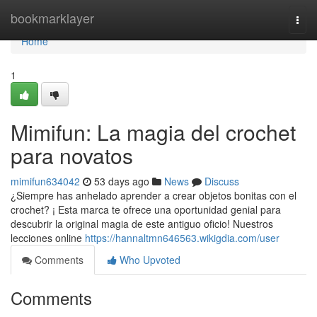
Home
bookmarklayer
Togg
navi
Home
1
Mimifun: La magia del crochet
para novatos
mimifun634042
53 days ago
News
Discuss
¿Siempre has anhelado aprender a crear objetos bonitas con el
crochet? ¡ Esta marca te ofrece una oportunidad genial para
descubrir la original magia de este antiguo oficio! Nuestros
lecciones online
https://hannaltmn646563.wikigdia.com/user
Comments
Who Upvoted
Comments