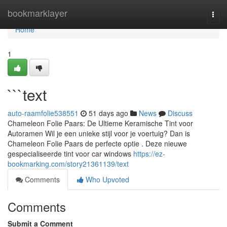
Home
bookmarklayer
Togg
navi
Home
1
```text
auto-raamfolie538551
51 days ago
News
Discuss
Chameleon Folie Paars: De Ultieme Keramische Tint voor
Autoramen Wil je een unieke stijl voor je voertuig? Dan is
Chameleon Folie Paars de perfecte optie . Deze nieuwe
gespecialiseerde tint voor car windows
https://ez-
bookmarking.com/story21361139/text
Comments
Who Upvoted
Comments
Submit a Comment