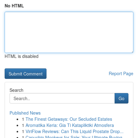
No HTML
HTML is disabled
Report Page
Search
Go
Published News
1
The Finest Getaways: Our Secluded Estates
1
Aromatika Keria: Gia Ti Katapliktiki Atmosfera
1
ViriFlow Reviews: Can This Liquid Prostate Drop...
1
Capuchin Monkeys for Sale: Your Ultimate Buying...