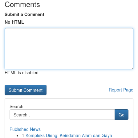
Comments
Submit a Comment
No HTML
HTML is disabled
Report Page
Search
Go
Published News
1
Kompleks Dieng: Keindahan Alam dan Gaya