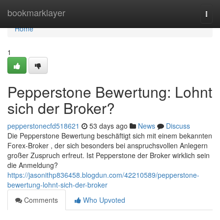
Home
bookmarklayer
Togg
navi
Home
1
Pepperstone Bewertung: Lohnt
sich der Broker?
pepperstonecfd518621
53 days ago
News
Discuss
Die Pepperstone Bewertung beschäftigt sich mit einem bekannten
Forex-Broker , der sich besonders bei anspruchsvollen Anlegern
großer Zuspruch erfreut. Ist Pepperstone der Broker wirklich sein
die Anmeldung?
https://jasonithp836458.blogdun.com/42210589/pepperstone-
bewertung-lohnt-sich-der-broker
Comments
Who Upvoted