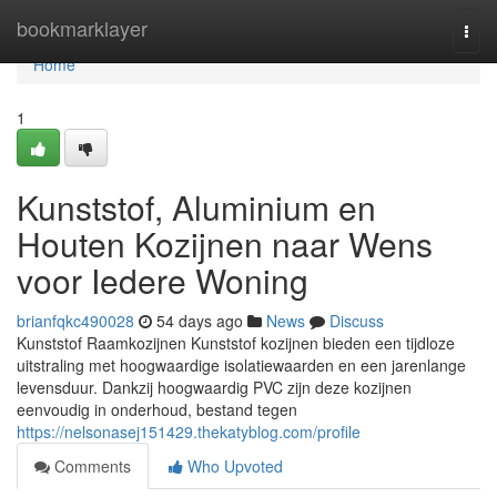
Home
bookmarklayer
Togg
navi
Home
1
Kunststof, Aluminium en
Houten Kozijnen naar Wens
voor Iedere Woning
brianfqkc490028
54 days ago
News
Discuss
Kunststof Raamkozijnen Kunststof kozijnen bieden een tijdloze
uitstraling met hoogwaardige isolatiewaarden en een jarenlange
levensduur. Dankzij hoogwaardig PVC zijn deze kozijnen
eenvoudig in onderhoud, bestand tegen
https://nelsonasej151429.thekatyblog.com/profile
Comments
Who Upvoted