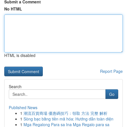
Submit a Comment
No HTML
HTML is disabled
Report Page
Search
Go
Published News
1
潮流百貨商場 優惠碼技巧：領取 方法 完整 解析
1
Sòng bạc bằng tiền mã hóa: Hướng dẫn toàn diện
1
Mga Regalong Para sa Ina Mga Regalo para sa