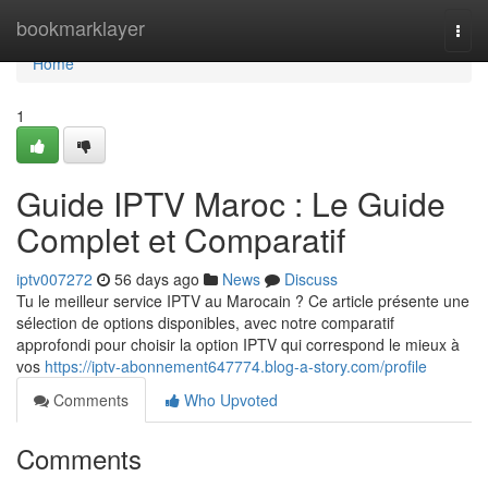
Home
bookmarklayer
Togg
navi
Home
1
Guide IPTV Maroc : Le Guide
Complet et Comparatif
iptv007272
56 days ago
News
Discuss
Tu le meilleur service IPTV au Marocain ? Ce article présente une
sélection de options disponibles, avec notre comparatif
approfondi pour choisir la option IPTV qui correspond le mieux à
vos
https://iptv-abonnement647774.blog-a-story.com/profile
Comments
Who Upvoted
Comments