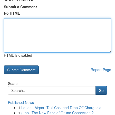
Submit a Comment
No HTML
HTML is disabled
Report Page
Search
Go
Published News
1
London Airport Taxi Cost and Drop Off Charges a...
1
{Lobi: The New Face of Online Connection ?