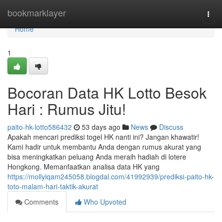
Home
bookmarklayer
Togg
navi
Home
1
Bocoran Data HK Lotto Besok
Hari : Rumus Jitu!
paito-hk-lotto586432
53 days ago
News
Discuss
Apakah mencari prediksi togel HK nanti ini? Jangan khawatir!
Kami hadir untuk membantu Anda dengan rumus akurat yang
bisa meningkatkan peluang Anda meraih hadiah di lotere
Hongkong. Memanfaatkan analisa data HK yang
https://mollyiqam245058.blogdal.com/41992939/prediksi-paito-hk-
toto-malam-hari-taktik-akurat
Comments
Who Upvoted