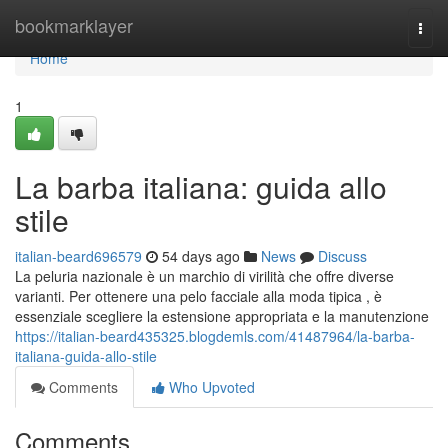
Home
bookmarklayer
Togg
navi
Home
1
La barba italiana: guida allo
stile
italian-beard696579
54 days ago
News
Discuss
La peluria nazionale è un marchio di virilità che offre diverse
varianti. Per ottenere una pelo facciale alla moda tipica , è
essenziale scegliere la estensione appropriata e la manutenzione
https://italian-beard435325.blogdemls.com/41487964/la-barba-
italiana-guida-allo-stile
Comments
Who Upvoted
Comments