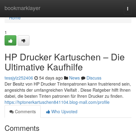
Home
bookmarklayer
Togg
navi
Home
1
HP Drucker Kartuschen – Die
Ultimative Kaufhilfe
tessjylz252406
54 days ago
News
Discuss
Der Besitz von HP Drucker Tintenpatronen kann frustrierend sein,
angesichts der umfangreichen Vielfalt . Diese Ratgeber hilft Ihnen
dabei, die besten Tinten patronen für Ihren Drucker zu finden.
https://hptonerkartuschen841104.blog-mall.com/profile
Comments
Who Upvoted
Comments