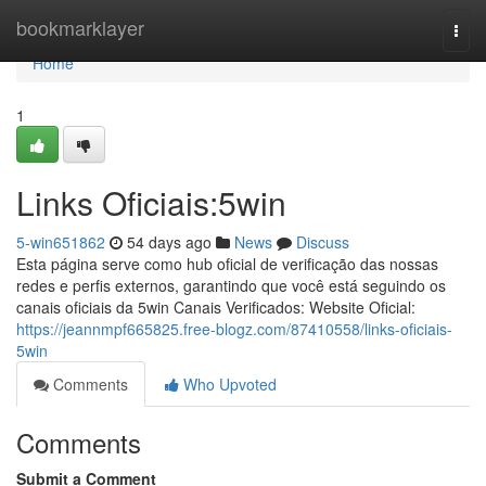
Home
bookmarklayer
Togg
navi
Home
1
Links Oficiais:5win
5-win651862
54 days ago
News
Discuss
Esta página serve como hub oficial de verificação das nossas
redes e perfis externos, garantindo que você está seguindo os
canais oficiais da 5win Canais Verificados: Website Oficial:
https://jeannmpf665825.free-blogz.com/87410558/links-oficiais-
5win
Comments
Who Upvoted
Comments
Submit a Comment