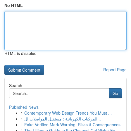
No HTML
HTML is disabled
Report Page
Search
Go
Published News
1
Contemporary Web Design Trends You Must ...
1
المركبات الكهربائية : مستقبل المواصلات ال...
1
Fake Verified Mark Warning: Risks & Consequences
1
The Ultimate Guide to the Cleanest Cat Water Fo...