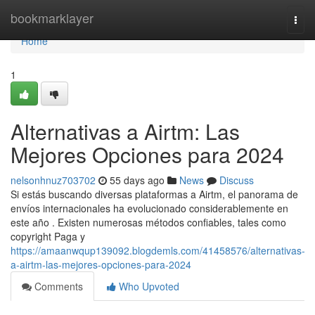
Home
bookmarklayer
Togg
navi
Home
1
Alternativas a Airtm: Las
Mejores Opciones para 2024
nelsonhnuz703702
55 days ago
News
Discuss
Si estás buscando diversas plataformas a Airtm, el panorama de
envíos internacionales ha evolucionado considerablemente en
este año . Existen numerosas métodos confiables, tales como
copyright Paga y
https://amaanwqup139092.blogdemls.com/41458576/alternativas-
a-airtm-las-mejores-opciones-para-2024
Comments
Who Upvoted