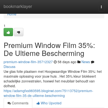
Home
bookmarklayer
Togg
navi
Home
1
Premium Window Film 35%:
De Ultieme Bescherming
premium-window-film-35712327
58 days ago
News
Discuss
Uw glas folie plaatsen met Hoogwaardige Window Film 35%: het
maximale oplossing voor jouw huis . Het 35% kleur blokkeert
schadelijke zonnestralen, hoewel het meubilair behoudt van
dofheid.
https://adamgfxs983595.bloginwi.com/75113752/premium-
window-film-35-de-ultieme-bescherming
Comments
Who Upvoted