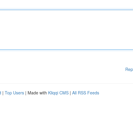
Rep
d
|
Top Users
| Made with
Kliqqi CMS
|
All RSS Feeds