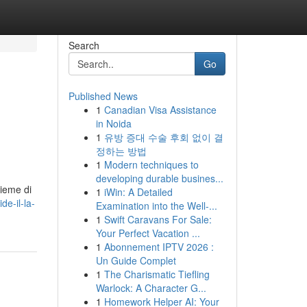
Search
Go
Published News
1
Canadian Visa Assistance
in Noida
1
유방 증대 수술 후회 없이 결
정하는 방법
1
Modern techniques to
developing durable busines...
sieme di
1
iWin: A Detailed
e-il-la-
Examination into the Well-...
1
Swift Caravans For Sale:
Your Perfect Vacation ...
1
Abonnement IPTV 2026 :
Un Guide Complet
1
The Charismatic Tiefling
Warlock: A Character G...
1
Homework Helper AI: Your