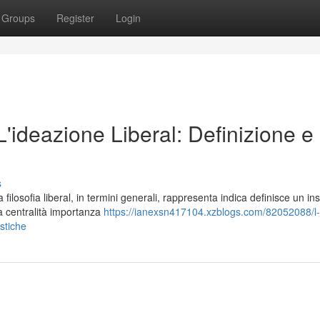
Groups
Register
Login
 L'ideazione Liberal: Definizione e
s
losofia liberal, in termini generali, rappresenta indica definisce un in
la centralità importanza
https://ianexsn417104.xzblogs.com/82052088/l-id
istiche