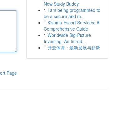
New Study Buddy
1
I am being programmed to
be a secure and m...
1
Kisumu Escort Services: A
Comprehensive Guide
1
Worldwide Big-Picture
Investing: An Introd...
1
开云体育：最新发展与趋势
ort Page