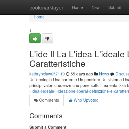
Home
bookmarklayer
Home
New
Submit
Home
1
L'ide Il La L'idea L'ideale
Caratteristiche
kathrynxlaw657119
55 days ago
News
Discus
Un'ideologia Una corrente Un pensiero Un sistema Una fi
principi valori credenze che pone sottolinea enfatizza 
l-idea-l-ideale-l-ideazione-liberal-definizione-e-caratter
Comments
Who Upvoted
Comments
Submit a Comment