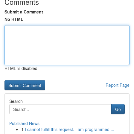
Comments
Submit a Comment
No HTML
HTML is disabled
Report Page
Search
Go
Published News
1
I cannot fulfill this request. I am programmed ...