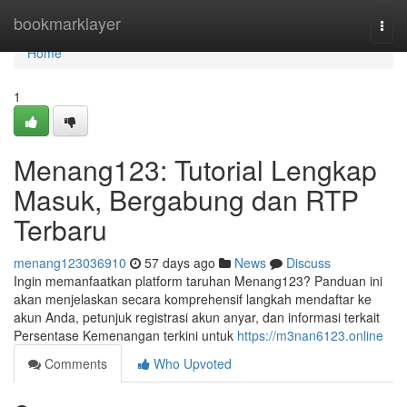
Home
bookmarklayer
Togg
navi
Home
1
Menang123: Tutorial Lengkap
Masuk, Bergabung dan RTP
Terbaru
menang123036910
57 days ago
News
Discuss
Ingin memanfaatkan platform taruhan Menang123? Panduan ini
akan menjelaskan secara komprehensif langkah mendaftar ke
akun Anda, petunjuk registrasi akun anyar, dan informasi terkait
Persentase Kemenangan terkini untuk
https://m3nan6123.online
Comments
Who Upvoted