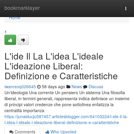
Home
bookmarklayer
Togg
navi
Home
1
L'ide Il La L'idea L'ideale
L'ideazione Liberal:
Definizione e Caratteristiche
iwanrexq026645
58 days ago
News
Discuss
Un'ideologia Una corrente Un pensiero Un sistema Una filosofia
liberal, in termini generali, rappresenta indica definisce un insieme
di principi valori credenze che pone sottolinea enfatizza la
centralità importanza
https://junaiducju587457.articlesblogger.com/64103224/l-ide-il-la-
l-idea-l-ideale-l-ideazione-liberal-definizione-e-caratteristiche
Comments
Who Upvoted