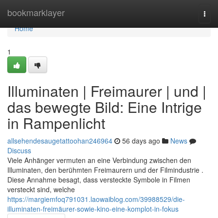
Home
bookmarklayer
Togg
navi
Home
1
Illuminaten | Freimaurer | und |
das bewegte Bild: Eine Intrige
in Rampenlicht
allsehendesaugetattoohan246964
56 days ago
News
Discuss
Viele Anhänger vermuten an eine Verbindung zwischen den
Illuminaten, den berühmten Freimaurern und der Filmindustrie .
Diese Annahme besagt, dass versteckte Symbole in Filmen
versteckt sind, welche
https://margiemfoq791031.laowaiblog.com/39988529/die-
illuminaten-freimäurer-sowie-kino-eine-komplot-in-fokus