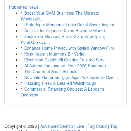
Published News
1
Boost Your SMM Business: The Ultimate
Wholesale...
1
{Ratudepo: Mengenal Lebih Dekat Sosok Inspiratif
1
Artificial Intelligence-Driven Revenue Marke...
1
Σουβλάκι Μύτικα: Η απόλυτη γεύση της
Αιτωλοακαρ...
1
Enhance Home Privacy with Stylish Window Film
1
Köşk Kapısı : Muamma Bir Varlık
1
Electrician Castle Hill Offering Tailored Servi...
1
AI Automation Income: Your 2026 Roadmap
1
The Charm of Small Schools
1
NoChain Platformu: Çığır Açan Yaklaşımı ve Özel...
1
Installing Plesk A Detailed Walkthrough
1
Commercial Financing Choices: A Lender's
Overview
Copyright © 2026 |
Advanced Search
|
Live
|
Tag Cloud
|
Top