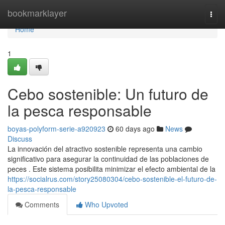
Home
bookmarklayer
Togg
navi
Home
1
Cebo sostenible: Un futuro de
la pesca responsable
boyas-polyform-serie-a920923
60 days ago
News
Discuss
La innovación del atractivo sostenible representa una cambio
significativo para asegurar la continuidad de las poblaciones de
peces . Este sistema posibilita minimizar el efecto ambiental de la
https://socialrus.com/story25080304/cebo-sostenible-el-futuro-de-
la-pesca-responsable
Comments
Who Upvoted