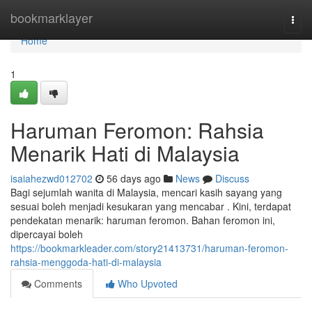
Home
bookmarklayer
Togg
navi
Home
1
Haruman Feromon: Rahsia
Menarik Hati di Malaysia
isaiahezwd012702
56 days ago
News
Discuss
Bagi sejumlah wanita di Malaysia, mencari kasih sayang yang
sesuai boleh menjadi kesukaran yang mencabar . Kini, terdapat
pendekatan menarik: haruman feromon. Bahan feromon ini,
dipercayai boleh
https://bookmarkleader.com/story21413731/haruman-feromon-
rahsia-menggoda-hati-di-malaysia
Comments
Who Upvoted