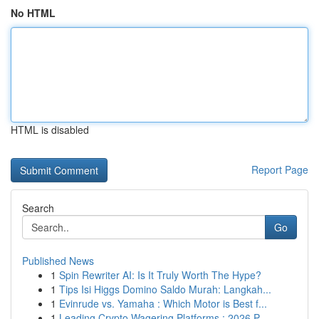
No HTML
HTML is disabled
Report Page
Search
Go
Published News
1
Spin Rewriter AI: Is It Truly Worth The Hype?
1
Tips Isi Higgs Domino Saldo Murah: Langkah...
1
Evinrude vs. Yamaha : Which Motor is Best f...
1
Leading Crypto Wagering Platforms : 2026 P...