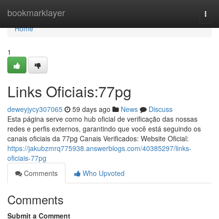
Home
bookmarklayer
Togg
navi
Home
1
Links Oficiais:77pg
deweyjycy307065
59 days ago
News
Discuss
Esta página serve como hub oficial de verificação das nossas
redes e perfis externos, garantindo que você está seguindo os
canais oficiais da 77pg Canais Verificados: Website Oficial:
https://jakubzmrq775938.answerblogs.com/40385297/links-
oficiais-77pg
Comments
Who Upvoted
Comments
Submit a Comment