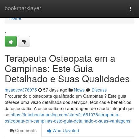
Home
bookmarklayer
Togg
navi
Home
1
Terapeuta Osteopata em a
Campinas: Este Guia
Detalhado e Suas Qualidades
myadvcv378975
57 days ago
News
Discuss
Procurando o osteopata qualificado em Campinas ? Este guia
oferece uma visão detalhada dos serviços, técnicas e benefícios
da osteopatia. A osteopatia é o abordagem de saúde integral que
se
https://totalbookmarking.com/story21651078/terapeuta-
osteopata-em-campinas-este-guia-detalhado-e-suas-vantagens
Comments
Who Upvoted