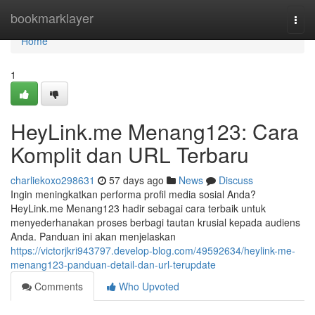
Home
bookmarklayer
Togg
navi
Home
1
HeyLink.me Menang123: Cara
Komplit dan URL Terbaru
charliekoxo298631
57 days ago
News
Discuss
Ingin meningkatkan performa profil media sosial Anda?
HeyLink.me Menang123 hadir sebagai cara terbaik untuk
menyederhanakan proses berbagi tautan krusial kepada audiens
Anda. Panduan ini akan menjelaskan
https://victorjkri943797.develop-blog.com/49592634/heylink-me-
menang123-panduan-detail-dan-url-terupdate
Comments
Who Upvoted