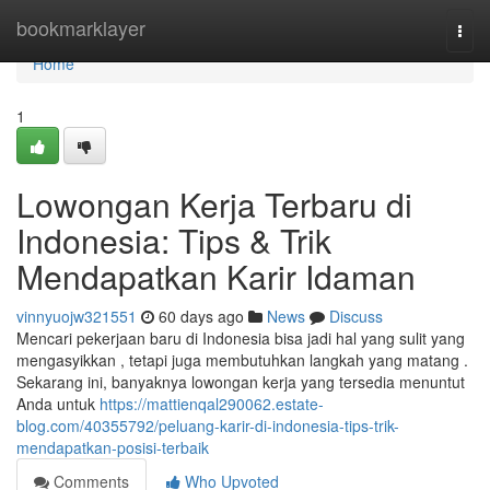
Home
bookmarklayer
Togg
navi
Home
1
Lowongan Kerja Terbaru di
Indonesia: Tips & Trik
Mendapatkan Karir Idaman
vinnyuojw321551
60 days ago
News
Discuss
Mencari pekerjaan baru di Indonesia bisa jadi hal yang sulit yang
mengasyikkan , tetapi juga membutuhkan langkah yang matang .
Sekarang ini, banyaknya lowongan kerja yang tersedia menuntut
Anda untuk
https://mattienqal290062.estate-
blog.com/40355792/peluang-karir-di-indonesia-tips-trik-
mendapatkan-posisi-terbaik
Comments
Who Upvoted