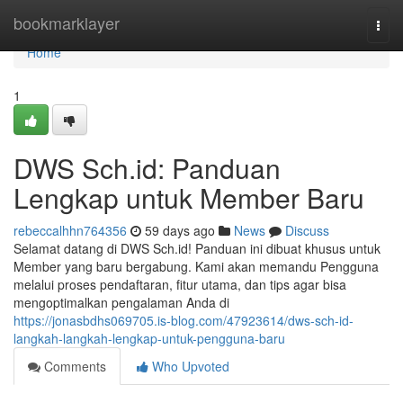
Home
bookmarklayer
Togg
navi
Home
1
DWS Sch.id: Panduan
Lengkap untuk Member Baru
rebeccalhhn764356
59 days ago
News
Discuss
Selamat datang di DWS Sch.id! Panduan ini dibuat khusus untuk
Member yang baru bergabung. Kami akan memandu Pengguna
melalui proses pendaftaran, fitur utama, dan tips agar bisa
mengoptimalkan pengalaman Anda di
https://jonasbdhs069705.is-blog.com/47923614/dws-sch-id-
langkah-langkah-lengkap-untuk-pengguna-baru
Comments
Who Upvoted