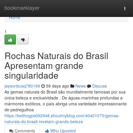
Home
bookmarklayer
Togg
navi
Home
1
Rochas Naturais do Brasil
Apresentam grande
singularidade
jaysonbcaq780199
59 days ago
News
Discuss
As gemas naturais do Brasil são mundialmente famosas por sua
única beleza e exclusividade . De águas-marinhas profundas a
mármores exóticos, o país abriga uma variedade impressionante
de pedregulhos
https://keithogps092948.shoutmyblog.com/40401075/gemas-
naturais-do-brasil-revelam-grande-beleza
Comments
Who Upvoted