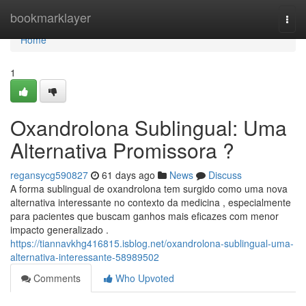
Home
bookmarklayer
Togg
navi
Home
1
Oxandrolona Sublingual: Uma
Alternativa Promissora ?
regansycg590827
61 days ago
News
Discuss
A forma sublingual de oxandrolona tem surgido como uma nova
alternativa interessante no contexto da medicina , especialmente
para pacientes que buscam ganhos mais eficazes com menor
impacto generalizado .
https://tiannavkhg416815.isblog.net/oxandrolona-sublingual-uma-
alternativa-interessante-58989502
Comments
Who Upvoted