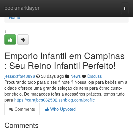
Home
bookmarklayer
Togg
navi
Home
1
Emporio Infantil em Campinas
: Seu Reino Infantil Perfeito!
jessexzft948896
58 days ago
News
Discuss
Procurando tudo para o seu filhote ? Nossa loja para bebês em a
cidade oferece uma grande seleção de itens para ótimo custo-
benefício. De macacões fofas a acessórios práticos, temos tudo
para
https://carajbes662502.ssnblog.com/profile
Comments
Who Upvoted
Comments