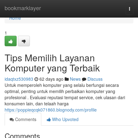
Home
bookmarklayer
Togg
navi
Home
1
Tips Memilih Layanan
Komputer yang Terbaik
idaqtxz530983
62 days ago
News
Discuss
Untuk memperoleh komputer yang selalu berfungsi secara
optimal, penting untuk memilih perbaikan komputer yang
profesional . Evaluasi reputasi tempat service, cek ulasan dari
konsumen lain, dan telaah harga
https://poppieqcqk071860.blognody.com/profile
Comments
Who Upvoted
Comments