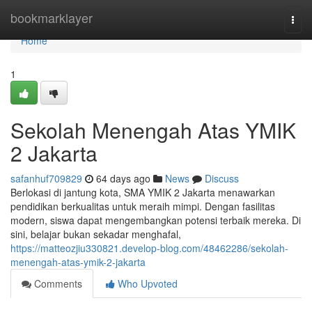
Home
bookmarklayer
Togg
navi
Home
1
Sekolah Menengah Atas YMIK
2 Jakarta
safanhuf709829
64 days ago
News
Discuss
Berlokasi di jantung kota, SMA YMIK 2 Jakarta menawarkan
pendidikan berkualitas untuk meraih mimpi. Dengan fasilitas
modern, siswa dapat mengembangkan potensi terbaik mereka. Di
sini, belajar bukan sekadar menghafal,
https://matteozjiu330821.develop-blog.com/48462286/sekolah-
menengah-atas-ymik-2-jakarta
Comments
Who Upvoted