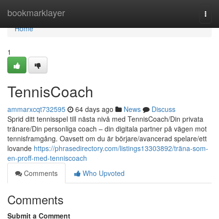
Home
bookmarklayer
Togg
navi
Home
1
TennisCoach
ammarxcqt732595
64 days ago
News
Discuss
Sprid ditt tennisspel till nästa nivå med TennisCoach/Din privata
tränare/Din personliga coach – din digitala partner på vägen mot
tennisframgång. Oavsett om du är börjare/avancerad spelare/ett
lovande
https://phrasedirectory.com/listings13303892/träna-som-
en-proff-med-tenniscoach
Comments
Who Upvoted
Comments
Submit a Comment