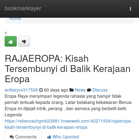
Home
bookmarklayer
Togg
navi
Home
1
RAJAEROPA: Kisah
Tersembunyi di Balik Kerajaan
Eropa
anitaxyvv317528
60 days ago
News
Discuss
Eropa Raya menyimpan legenda rahasia yang hampir tidak
pernah terkuak kepada orang. Latar belakang kekaisaran Benua
Eropa ini dijejali intrik, perang , dan asmara yang berbelit-belit.
Legenda
https://rebeccauhgm623881.howeweb.com/42271934/rajaeropa-
kisah-tersembunyi-di-balik-kerajaan-eropa
Comments
Who Upvoted