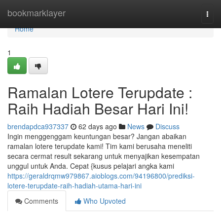
Home
bookmarklayer
Togg
navi
Home
1
Ramalan Lotere Terupdate :
Raih Hadiah Besar Hari Ini!
brendapdca937337
62 days ago
News
Discuss
Ingin menggenggam keuntungan besar? Jangan abaikan
ramalan lotere terupdate kami! Tim kami berusaha meneliti
secara cermat result sekarang untuk menyajikan kesempatan
unggul untuk Anda. Cepat {kusus pelajari angka kami
https://geraldrqmw979867.aioblogs.com/94196800/prediksi-
lotere-terupdate-raih-hadiah-utama-hari-ini
Comments
Who Upvoted