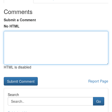
Comments
Submit a Comment
No HTML
HTML is disabled
Report Page
Search
Go