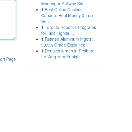
Madhopur Railway Sta...
1
Best Online Casinos
Canada: Real Money & Top
Re...
1
Toronto Robotics Programs
for Kids : Ignite ...
1
Refined Aluminum Ingots:
99.9% Grade Explained
1
Deutsch lernen in Freiburg:
Ihr Weg zum Erfolg!
ort Page