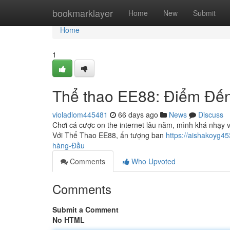
Home
bookmarklayer
Home
New
Submit
Home
1
Thể thao EE88: Điểm Đến
violadlom445481
66 days ago
News
Discuss
Chơi cá cược on the internet lâu năm, mình khá nhạy vớ
Với Thể Thao EE88, ấn tượng ban
https://aishakoyg4
hàng-Đầu
Comments
Who Upvoted
Comments
Submit a Comment
No HTML