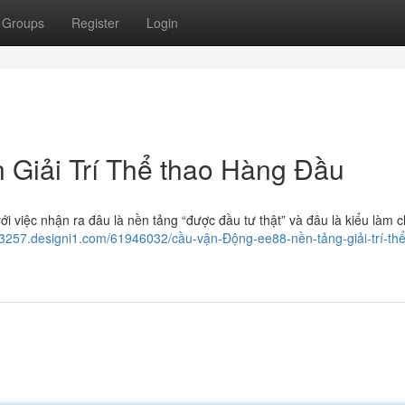
Groups
Register
Login
 Giải Trí Thể thao Hàng Đầu
i việc nhận ra đâu là nền tảng “được đầu tư thật” và đâu là kiểu làm c
53257.designi1.com/61946032/cầu-vận-Động-ee88-nền-tảng-giải-trí-thể