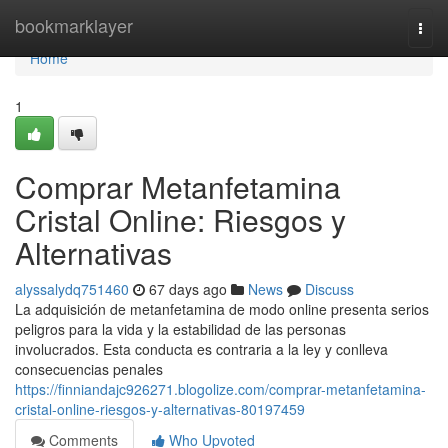
Home
bookmarklayer
Togg
navi
Home
1
Comprar Metanfetamina
Cristal Online: Riesgos y
Alternativas
alyssalydq751460
67 days ago
News
Discuss
La adquisición de metanfetamina de modo online presenta serios
peligros para la vida y la estabilidad de las personas
involucrados. Esta conducta es contraria a la ley y conlleva
consecuencias penales
https://finniandajc926271.blogolize.com/comprar-metanfetamina-
cristal-online-riesgos-y-alternativas-80197459
Comments
Who Upvoted