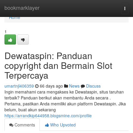
Home
bookmarklayer
Togg
navi
Home
1
Dewataspin: Panduan
copyright dan Bermain Slot
Terpercaya
umartnjl406359
66 days ago
News
Discuss
Ingin memahami cara mengakses ke Dewataspin, situs taruhan
terbaik? Panduan berikut akan membantu Anda secara .
Pertama, pastikan Anda memiliki akun platform Dewataspin. Jika
belum, buat akun sekarang
https://arrandkip644958.blogsmine.com/profile
Comments
Who Upvoted