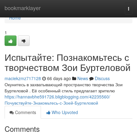
Home
bookmarklayer
Togg
navi
Home
1
Испытайте: Познакомьтесь с
творчеством Зои Буртеловой
maciekzmz717128
66 days ago
News
Discuss
Окунитесь в захватывающий пространство творчества Зои
Буртеловой . Её особенный стиль предлагает зрителю
https://hannavbhe591726.bligblogging.com/42235560/
Почувствуйте-Знакомьтесь-с-Зоей-Буртеловой
Comments
Who Upvoted
Comments