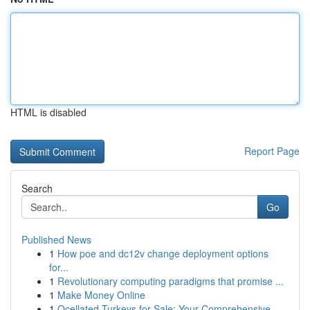
HTML is disabled
Report Page
Search
Go
Published News
1
How poe and dc12v change deployment options
for...
1
Revolutionary computing paradigms that promise ...
1
Make Money Online
1
Ocellated Turkeys for Sale: Your Comprehensive ...